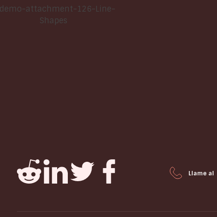
Acerca de Esquivel & Asociados
Somos una de las mejores firmas legales del país,
convertimos sus problemas legales, en soluciones real
Usted como cliente puede tener certeza de que los
negocios que nos sean confiados, serán tratados con
compromiso, seriedad, responsabilidad y con los
mejores estándares de calidad en la prestación de
servicios.
Comuníquese con nosotros.
Llame al