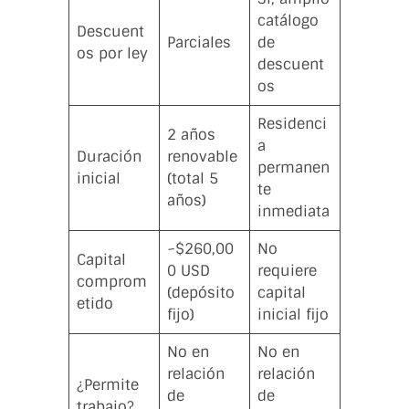
catálogo
Descuent
Parciales
de
os por ley
descuent
os
Residenci
2 años
a
Duración
renovable
permanen
inicial
(total 5
te
años)
inmediata
~$260,00
No
Capital
0 USD
requiere
comprom
(depósito
capital
etido
fijo)
inicial fijo
No en
No en
relación
relación
¿Permite
de
de
trabajo?