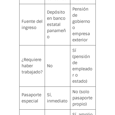
Pensión
Depósito
de
en banco
Fuente del
gobierno
estatal
ingreso
o
panameñ
empresa
o
exterior
Sí
(pensión
¿Requiere
de
haber
No
empleado
trabajado?
r o
estado)
No (solo
Pasaporte
Sí,
pasaporte
especial
inmediato
propio)
Sí, amplio