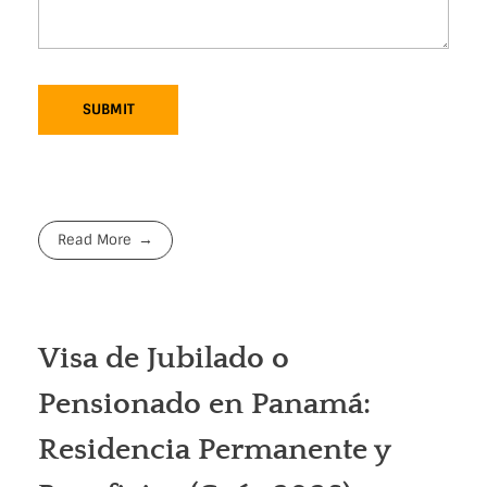
A
l
t
Read More
e
r
n
a
Visa de Jubilado o
t
Pensionado en Panamá:
i
v
Residencia Permanente y
e