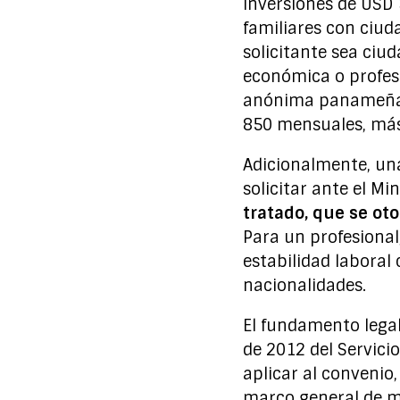
inversiones de USD 
familiares con ciud
solicitante sea ciu
económica o profesi
anónima panameña o
850 mensuales, más
Adicionalmente, una
solicitar ante el Mi
tratado, que se ot
Para un profesional
estabilidad laboral
nacionalidades.
El fundamento legal
de 2012 del Servici
aplicar al convenio,
marco general de m