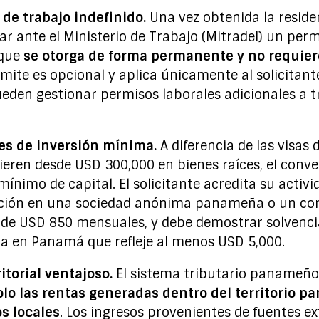
de trabajo indefinido.
Una vez obtenida la reside
tar ante el Ministerio de Trabajo (Mitradel) un per
 que
se otorga de forma permanente y no requie
rámite es opcional y aplica únicamente al solicitan
eden gestionar permisos laborales adicionales a tr
es de inversión mínima.
A diferencia de las visas 
uieren desde USD 300,000 en bienes raíces, el conv
ínimo de capital. El solicitante acredita su acti
ción en una sociedad anónima panameña o un con
 de USD 850 mensuales, y debe demostrar solvenc
a en Panamá que refleje al menos USD 5,000.
itorial ventajoso.
El sistema tributario panameño 
olo las rentas generadas dentro del territorio 
s locales
. Los ingresos provenientes de fuentes e