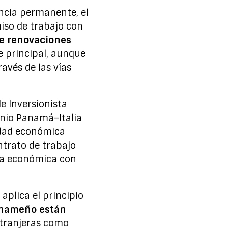
ncia permanente, el
miso de trabajo con
re renovaciones
te principal, aunque
avés de las vías
de Inversionista
enio Panamá–Italia
vidad económica
trato de trabajo
ia económica con
aplica el principio
panameño están
xtranjeras como