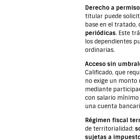
Derecho a permiso 
titular puede solici
base en el tratado,
periódicas
. Este t
los dependientes pu
ordinarias.
Acceso sin umbral
Calificado, que req
no exige un monto m
mediante participa
con salario mínimo
una cuenta bancari
Régimen fiscal terr
de territorialidad:
s
sujetas a impuesto