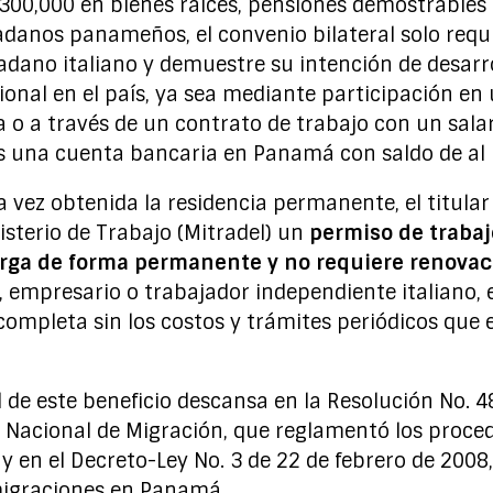
300,000 en bienes raíces, pensiones demostrables 
adanos panameños, el convenio bilateral solo requi
dadano italiano y demuestre su intención de desarr
onal en el país, ya sea mediante participación en
 a través de un contrato de trabajo con un sala
 una cuenta bancaria en Panamá con saldo de al
 vez obtenida la residencia permanente, el titular
nisterio de Trabajo (Mitradel) un
permiso de trabaj
orga de forma permanente y no requiere renovac
, empresario o trabajador independiente italiano, e
 completa sin los costos y trámites periódicos que
 de este beneficio descansa en la Resolución No. 
o Nacional de Migración, que reglamentó los proce
 y en el Decreto-Ley No. 3 de 22 de febrero de 2008
igraciones en Panamá.